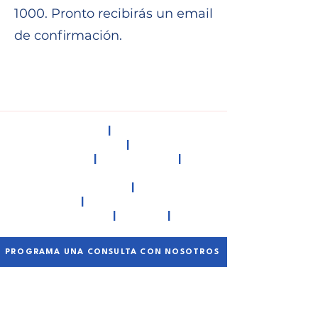
1000. Pronto recibirás un email
de confirmación.
INICIO
|
HISPANO
CONSULTING
|
QUIÉNES
SOMOS
|
DONACIONES
|
PROGRAMAS
COMUNITARIOS
|
TALLERES
|
CONTACTO
INICIAR SESIÓN
|
GRUPOS
|
BLOG
PROGRAMA UNA CONSULTA CON NOSOTROS
LLÁMANOS