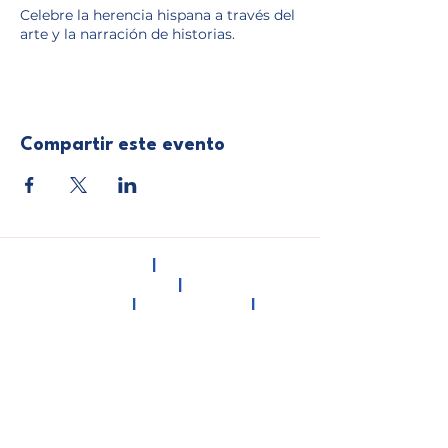
Celebre la herencia hispana a través del
arte y la narración de historias.
Compartir este evento
INICIO
|
HISPANO
CONSULTING
|
QUIÉNES
SOMOS
|
DONACIONES
|
PROGRAMAS
COMUNITARIOS
|
TALLERES
|
CONTACTO
INICIAR SESIÓN
|
GRUPOS
|
BLOG
PROGRAMA UNA CONSULTA CON NOSOTROS